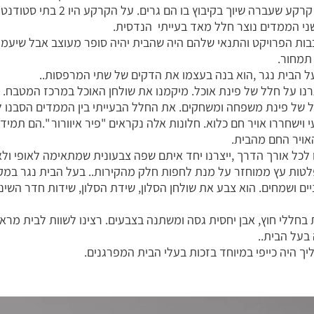
מעשית ותכנונית .למעשה הלקוחות רכש
שני הממדים נוצר חלל מאד בעייתי הנדסית.
בות הפרויקט והתנאי שלהם היה שהבית יהיה סופר מעוצב אבל שיעמוד
תמחור.
על הבית נגר ,הוא בנה בעצמו את הדקים של שתי המרפסות..
י וישחררו אויר חם כלוא. חלונות אלה נקראים "פיר איוורור ".הם תמיד
אויר החם מהבית.
 לכל אורך הדרך ,ייצרנו יחד איתם שפה צבעונית שמתאימה לאופי ול
שנו בחומרים מגוונים כמו OSB –פלטות עץ ממוחזר על מנת לחפות חלק מהקירות.. בעל הבי
ם ושמחים. הוא צבע את שולחן הסלון, שידת הסלון, שידות חדר השינה
ללי חוץ, אבן יחסית גסה ומשתנה בצבעים. רצינו לשוות לבית מראה נ
בעל הבית..
 היה כייפי במיוחד בזכות בעלי הבית המפרגנים.