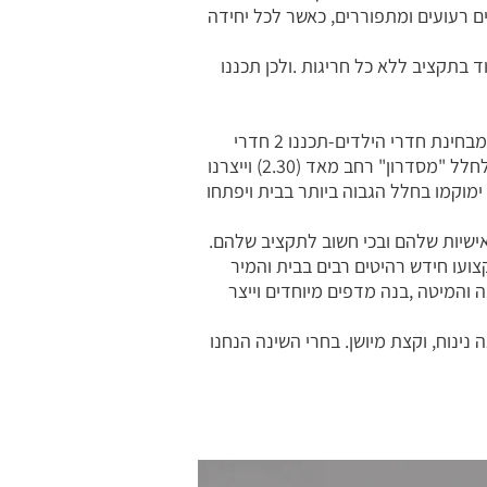
ו קרקע שעברה שיוך בקיבוץ בו הם גרים. על הקרקע היו 2 בתי סטודנטים רעועים ומתפוררים, כאשר לכל יחידה
 בתקציב ללא כל חריגות .ולכן תכננו
גם כאן נאלצנו לצמצם היכן שניתן ולכן ויתרנו על חלל של פינת אוכל. מיקמנו את שולחן האוכל במרכז המטבח. מבחינת חדרי הילדים-תכננו 2 חדרי
ילדים מרווחים ואת הממד ה1 הסבנו לחלל של פינת משפחה ומשחקים. את החלל הבעייתי בין הממדים הסבנו לחלל "מסדרון" רחב מאד (2.30) וייצרנו
 ימוקמו בחלל הגבוה ביותר בבית ויפתחו
אישיות שלהם ובכי חשוב לתקציב שלהם.
ת נגר במקצועו חידש רהיטים רבים בבית והמיר
 והמיטה ,בנה מדפים מיוחדים וייצר
ינוח, וקצת מיושן. בחרי השינה הנחנו