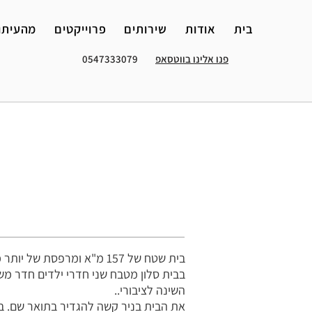
בית
אודות
שירותים
פרוייקטים
מהעיתו
פנו אלינו בווטסאפ
0547333079
בית שטח של 157 מ"א ומרפסת של יותר מ35 מר. בבית גרות 5 נפשות. הבית יושב על קרקע של 640 מ"ר.
בבית סלון מטבח שני חדרי ילדים חדר מש
השינה לציבורי..
את הבית בניר קשה להגדיר בתואר שם. בחז