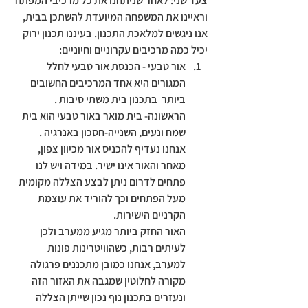
צעד שני:
 לאחר שניתחנו את כל מרכיבי המפתח 
וראיינו את המשפחה המיועדת להשתכן בבית, 
אנו ניגשים למלאכת התכנון. בעיננו תכנון ירוק 
יכיל כמה מרכיבים עקרוניים וחיוניים:
א
ור טבעי - 
הכנסת אור טבעי לחלל 
המגורים היא אחד המרכיבים החשובים 
ביותר  בתכנון בית משתי סיבות . 
הראשונה- בית מואר באור טבעי הוא בית 
שמח ונעים, השנייה-חסכון באנרגיה . 
אנחנו נעדיף להכניס אור מכיוון צפון, 
מאחר והאור אינו ישיר. במידה ויש לנו 
פתחים לדרום ניתן לבצע הצללה מקומית 
מעל הפתחים וכך להוריד את עוצמת 
הקרניים הישירות. 
האור החזק ביותר מגיע ממערב ולכן 
לעיתים רבות, כשהוויטרינות פונות 
למערב, אנחנו כמובן מתכננים פרגולה 
מקורה לחלוטין שמגבה את האזור הזה 
ונעזרים בתכנון נוף נכון שייתן הצללה 