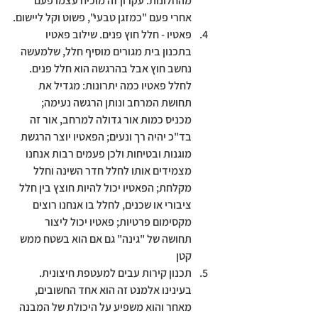
מהחלונות. עקרון זה מוכיח עצמו פעם 
אחרי פעם "כמזגן טבעי", פשוט וקל ליישום.
פאטיו - 
חלל חוץ פנים. שילוב פאטיו 
בתכנון בית מגורים מוסיף חלל, שלמעשה 
נחשב חוץ אבל בהרגשה הוא חלל פנים. 
לחלל פאטיו כמה יתרונות: מגדיל את 
תחושת המרחב ונותן הרגשה נעימה; 
מכניס כמות אור גדולה למרחב, אור זה 
בד"כ יהיה רך ונעים; הפאטיו יוצר הרגשת 
מוגנות ובטיחות ולכן פעמים רבות אנחנו 
מצמידים אותו לחלל חדר השינה וחלל 
מקלחת; הפאטיו יכול להיות חוצץ בין חלל 
ציבורי או שכנים, לחלל בו אנחנו רוצים 
מקסימום פרטיות; פאטיו יכול ליצור 
תחושה של "גינה" גם אם הוא בשטח ממש 
קטן
תכנון קירות עבים למעטפת חיצונית. 
בעינינו אלמנט זה הוא אחד החשובים,  
מאחר והוא משפיע על היכולת של המבנה 