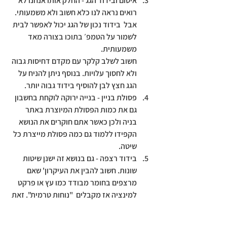
איטום ובידוד הגג - 
החלק אותו אנחנו לא 
רואים נראה לנו כלא חשוב ולא משמעותי. 
אבל  בידוד נכון של הגג יכול לאפשר לבית 
לשמור על הטמפ׳ בתוכו בצורה מאד 
משמעותית. 
חשוב לשלב קלקר עם מקדם דחיסות גבוה 
ולא לחסוך עלויות. בנוסף ניתן להניח על 
הגג חצץ לבן להוסיף בידוד גבוה יותר.
פסולת בניין - 
בנייה ירוקה לוקחת בחשבון 
גם את כמות הפסולת המיוצרת באתר 
בניה ולכן כאשר אתם חוקרים את הנושא 
הקפידו ללמוד גם כמה פסולת מייצרת כל 
שיטה.
בידוד רצפה - 
גם בנושא זה ישנן שיטות 
שונות. חשוב להבין את העיקרון' שאם 
מרצפים בחומר מבודד כמו עץ או פרקט 
למינציה אז מקבלים  "נוחות טרמית". זאת 
אומרת שבבית נשמרת טמפרטורה נעימה. 
לא תהיה השפעה על הרגשת החום או 