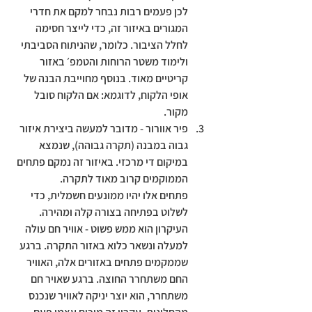
לכן פעמים רבות נבחר למקם את חדרי 
המגורים באיזור זה, כדי לייצר חסימה 
לחלל הציבור. כלומר, שהניתוח הסביבתי 
ולימוד משטר הרוחות והטמפ׳ באזור 
קריטיים מאוד. בנוסף מחוייבת הבנה של 
אופי הלקוח, לדוגמא: אם הלקוח סובל 
מקור.
פיר אוורור - 
מדובר למעשה ביצירת איזור 
גבוה במבנה (תקרה גבוהה), שנמצא 
במיקום די מרכזי. באיזור זה נמקם פתחים 
הממוקמים קרוב מאוד לתקרה. 
פתחים אלו יהיו ממונעים חשמלית, כדי 
לשלוט בפתיחה בצורה קלה ומהירה. 
העיקרון הוא ממש פשוט - אוויר חם עולה 
למעלה ונשאר כלוא באזור התקרה. ברגע 
שממקמים פתחים באזורים אלה, האוויר 
החם משתחרר החוצה. ברגע שאויר חם 
משתחרר, הוא יוצר יניקה לאוויר שנכנס 