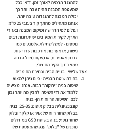
להתנגד תרמית לאורך זמן. ז"א' ככל 
שמעטפת המבנה תהיה עבה יותר כך 
יכולת המבנה להתנגדות טובה יותר. 
אנחנו מתחילים מחתך קיר בעובי 25 ס"מ 
ועולים לפי הדרישה ומיקום המבנה באזורי 
הארץ. לקירות המעובים יש יתרונות רבים 
נוספים - למשל שתילת אלמנטים כמו 
נישות, או מערכות מורכבות שדורשות 
צנרת מאסיבית, או מיקום מיכל הדחה 
סמוי בתוך הקיר החיצוני.
צעד שלישי - בניית הבית ובחירת החומרים.
ב
חירת שיטת הבנייה - 
כיום ניתן למצוא 
שיטות בניה "ירוקות" רבות. אנחנו מציעים 
ללמוד את רזי השיטה ולהבין מה יותר נכון 
לכם. השיטות הרווחות הן- בניה 
קונבנציונלית בבלוק איטונג 25-35; בניה 
בבלוק שחור רווח של אויר או קלקר ובלוק 
שחור נוסף; בניה בשיטת GSB במודולים 
מוכנים של "בלוק" ענק שהמעטפת שלו 