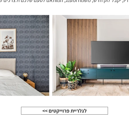
חדיו, יקבל לוק חדש, משמח ומענג, המותאם לטעם שלכם ולצרכים של
<< לגלריית פרוייקטים