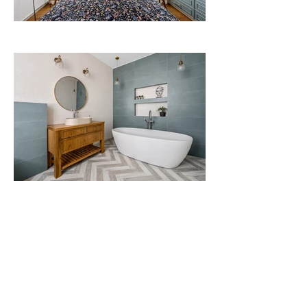
Out
of
gallery