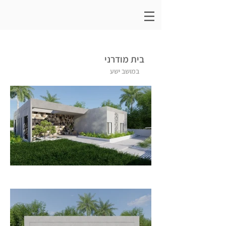
בית מודרני
במושב ישע